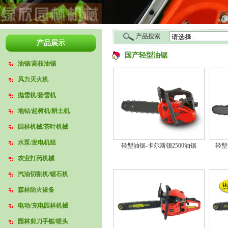
产品搜索
产品展示
国产轻型油锯
油锯/高枝油锯
风力灭火机
抛雪机/扬雪机
地钻/起树机/耕土机
园林机械/茶叶机械
水泵/发电机组
轻型油锯-卡尔斯顿2500油锯
轻型
农业打药机械
汽油切割机/锯石机
森林防火设备
电动/充电园林机械
园林剪刀手锯/喷头