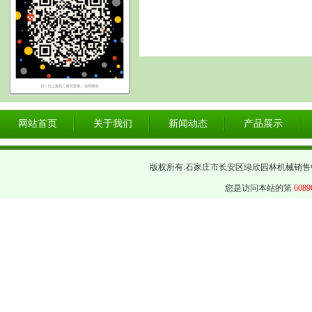
网站首页
关于我们
新闻动态
产品展示
版权所有:石家庄市长安区绿欣园林机械销售中心 
您是访问本站的第
6089