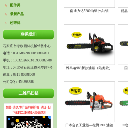
配件类
南通力达5200油锯 汽油锯
精品
最新产品
粉碎机
联系我们
石家庄市绿欣园林机械销售中心
电话：0311-86998000/80807811
手机：13032626603/13933882788
地址：河北省石家庄市光华路7号
雅马哈988新款油锯（陆虎款）
国
传真：0311-86998000
公司QQ：454898888
二维码扫描
日本合资工业级—松野7900油锯
中