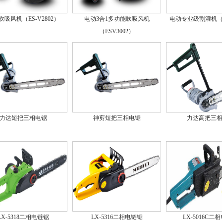
吹吸风机（ES-V2802）
电动3合1多功能吹吸风机
电动专业级割灌机（E
（ESV3002）
力达短把三相电锯
神剪短把三相电锯
力达高把三
LX-5318二相电链锯
LX-5316二相电链锯
LX-5016C二