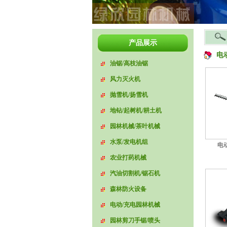
产品展示
电
油锯/高枝油锯
风力灭火机
抛雪机/扬雪机
地钻/起树机/耕土机
园林机械/茶叶机械
水泵/发电机组
电
农业打药机械
汽油切割机/锯石机
森林防火设备
电动/充电园林机械
园林剪刀手锯/喷头