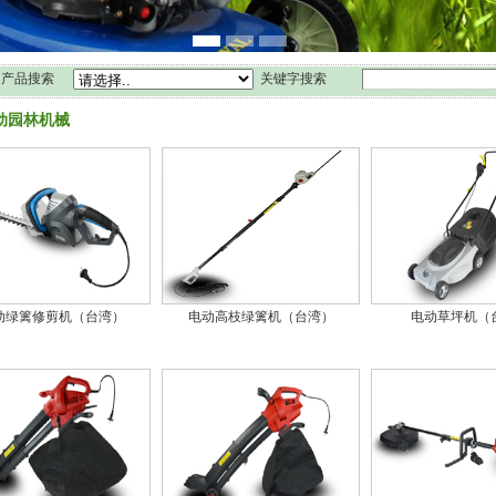
产品搜索
关键字搜索
动园林机械
动绿篱修剪机（台湾）
电动高枝绿篱机（台湾）
电动草坪机（