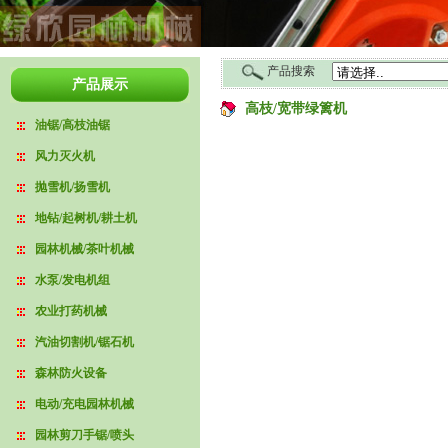
产品搜索
产品展示
高枝/宽带绿篱机
油锯/高枝油锯
风力灭火机
抛雪机/扬雪机
地钻/起树机/耕土机
园林机械/茶叶机械
水泵/发电机组
农业打药机械
汽油切割机/锯石机
森林防火设备
电动/充电园林机械
园林剪刀手锯/喷头