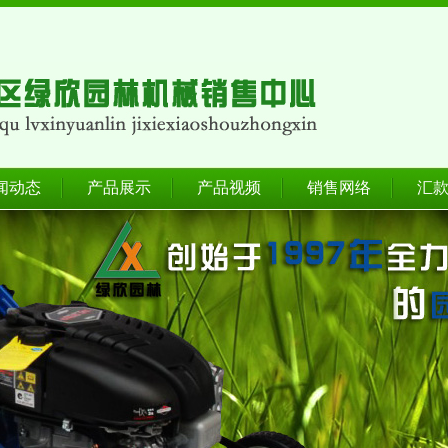
闻动态
产品展示
产品视频
销售网络
汇