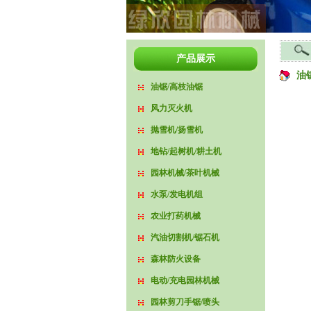
产品展示
油
油锯/高枝油锯
风力灭火机
抛雪机/扬雪机
地钻/起树机/耕土机
园林机械/茶叶机械
水泵/发电机组
农业打药机械
汽油切割机/锯石机
森林防火设备
电动/充电园林机械
园林剪刀手锯/喷头