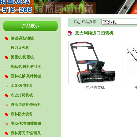
产品搜索
产品展示
意大利纯进口扫雪机
油锯/高枝油锯
风力灭火机
抛雪机/扬雪机
地钻/起树机/耕土机
园林机械/茶叶机械
水泵/发电机组
电动除雪机
农业打药机械
汽油切割机/锯石机
森林防火设备
电动/充电园林机械
园林剪刀手锯/喷头