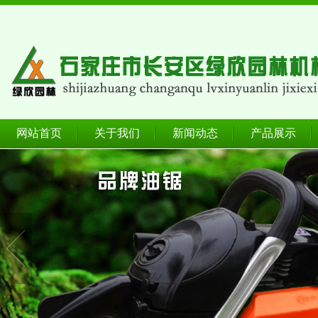
网站首页
关于我们
新闻动态
产品展示