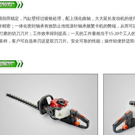
力强劲而稳定，汽缸壁经过镀铬处理，配上强化曲轴，大大延长发动机的使
部件精密；一体化密封轴承有效防止传统滚针轴承频繁卡机的弊端，从而可
经过打磨的切刀刀片；工作效率得到提高；一天的工作量相当于15-20个工
款式多样，客户可自选单刃还是双刃刀片。安全可靠的性能；操作轻便舒适