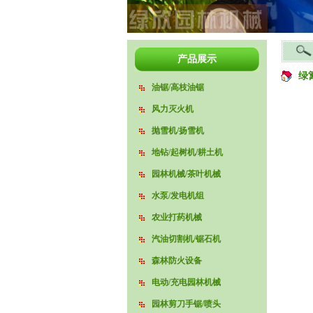
产品展示
绿
油锯/高枝油锯
风力灭火机
抛雪机/扬雪机
地钻/起树机/耕土机
园林机械/茶叶机械
水泵/发电机组
农业打药机械
汽油切割机/锯石机
森林防火设备
电动/充电园林机械
园林剪刀手锯/喷头