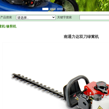
产品搜索
关键字搜索
篱机/修剪机
南通力达双刀绿篱机