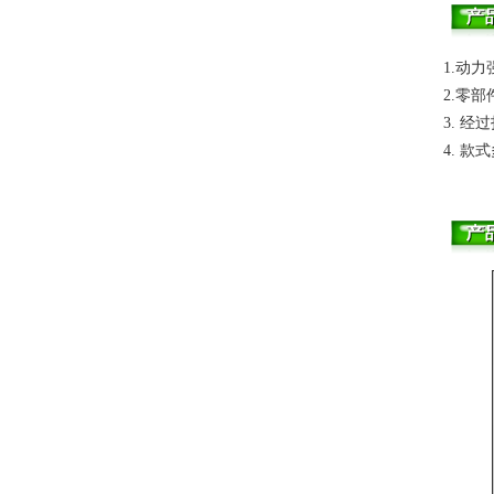
1.动
2.零
3. 
4. 