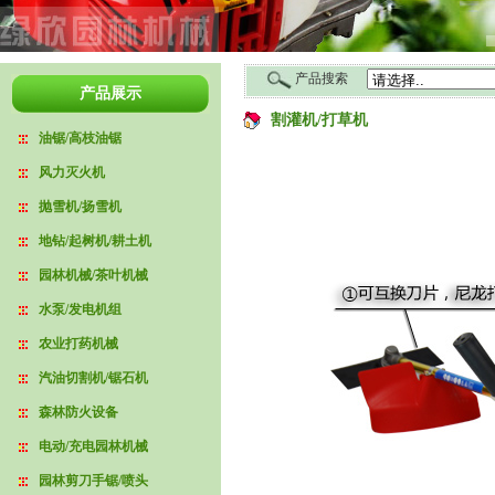
产品搜索
产品展示
割灌机/打草机
油锯/高枝油锯
风力灭火机
抛雪机/扬雪机
地钻/起树机/耕土机
园林机械/茶叶机械
水泵/发电机组
农业打药机械
汽油切割机/锯石机
森林防火设备
电动/充电园林机械
园林剪刀手锯/喷头