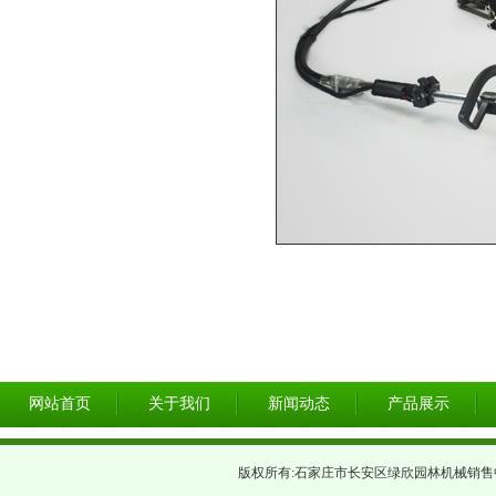
网站首页
关于我们
新闻动态
产品展示
版权所有:石家庄市长安区绿欣园林机械销售中心 