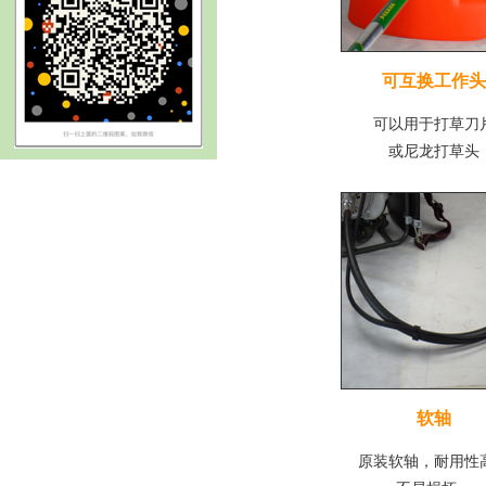
可互换工作头
可以用于打草刀
或尼龙打草头
软轴
原装软轴，耐用性