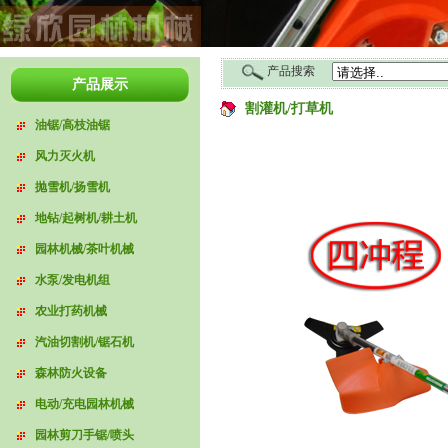
产品搜索
产品展示
割灌机/打草机
油锯/高枝油锯
风力灭火机
抛雪机/扬雪机
地钻/起树机/耕土机
园林机械/茶叶机械
水泵/发电机组
农业打药机械
汽油切割机/锯石机
森林防火设备
电动/充电园林机械
园林剪刀手锯/喷头