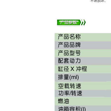
不易损坏。