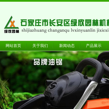
网站首页
关于我们
新闻动态
产品展示