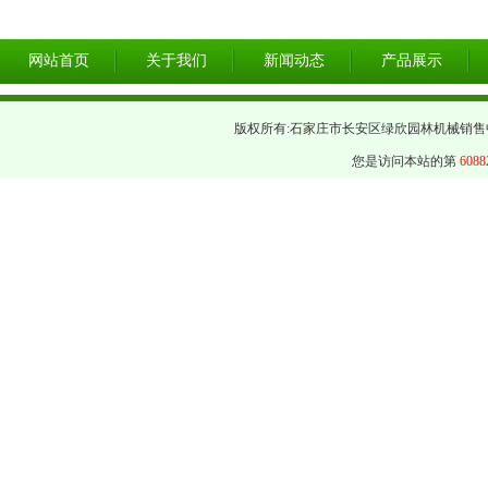
网站首页
关于我们
新闻动态
产品展示
版权所有:石家庄市长安区绿欣园林机械销售中心 
您是访问本站的第
6088