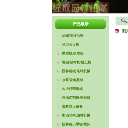
产品展示
割
油锯/高枝油锯
风力灭火机
抛雪机/扬雪机
地钻/起树机/耕土机
园林机械/茶叶机械
水泵/发电机组
农业打药机械
汽油切割机/锯石机
森林防火设备
电动/充电园林机械
园林剪刀手锯/喷头