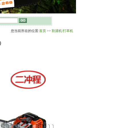
您当前所在的位置:
首页
>>
割灌机/打草机
）