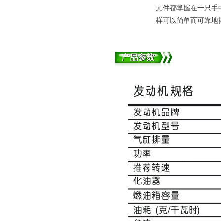
元件都掌握在一只手
样可以简单而可靠地