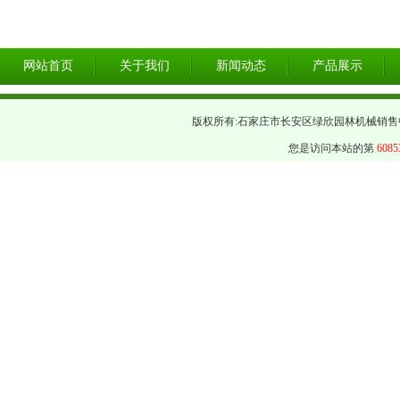
网站首页
关于我们
新闻动态
产品展示
版权所有:石家庄市长安区绿欣园林机械销售中心 
您是访问本站的第
6085