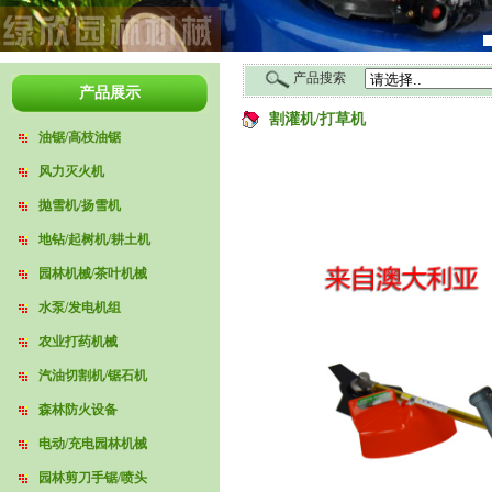
产品搜索
产品展示
割灌机/打草机
油锯/高枝油锯
风力灭火机
抛雪机/扬雪机
地钻/起树机/耕土机
园林机械/茶叶机械
水泵/发电机组
农业打药机械
汽油切割机/锯石机
森林防火设备
电动/充电园林机械
园林剪刀手锯/喷头