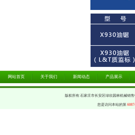
网站首页
关于我们
新闻动态
产品展示
版权所有:石家庄市长安区绿欣园林机械销售中心 
您是访问本站的第
6087