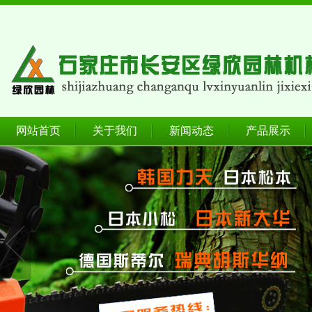
网站首页
关于我们
新闻动态
产品展示