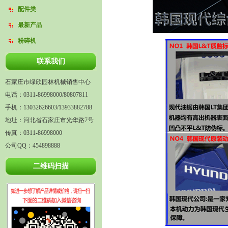
配件类
最新产品
粉碎机
联系我们
石家庄市绿欣园林机械销售中心
电话：0311-86998000/80807811
手机：13032626603/13933882788
地址：河北省石家庄市光华路7号
传真：0311-86998000
公司QQ：454898888
二维码扫描