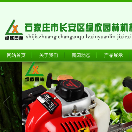
网站首页
关于我们
新闻动态
产品展示