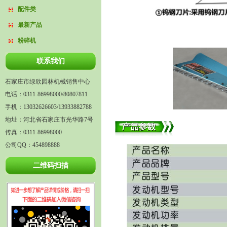
配件类
最新产品
粉碎机
联系我们
石家庄市绿欣园林机械销售中心
电话：0311-86998000/80807811
手机：13032626603/13933882788
地址：河北省石家庄市光华路7号
传真：0311-86998000
公司QQ：454898888
二维码扫描