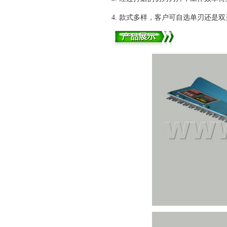
4. 款式多样，客户可自选单刃还